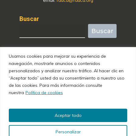
Buscar
Buscar
Usamos cookies para mejorar su experiencia de
navegación, mostrarle anuncios o contenidos
HORARIOS Y POLÍTICAS
personalizados y analizar nuestro tráfico. Al hacer clic en
“Aceptar todo” usted da su consentimiento a nuestro uso
De Lunes a Viernes de 8:00 a 15:30
de las cookies. Para más información consulte
nuestra
Política de cookies
Política de privacidad
Aviso legal
Accesibilidad
Aceptar todo
Datos contacto con el DPD
Personalizar